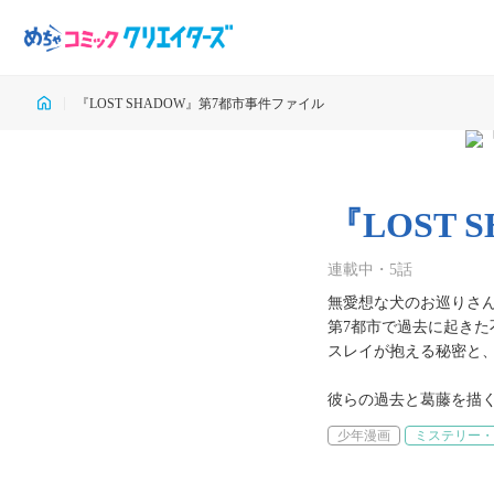
『LOST SHADOW』第7都市事件ファイル
『LOST
連載中
・
5
話
無愛想な犬のお巡りさん
第7都市で過去に起きた
スレイが抱える秘密と、ロ
彼らの過去と葛藤を描
少年漫画
ミステリー・