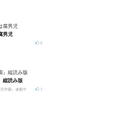
腐男児
太
0
』縦読み版
迷宮学園』連載中
3