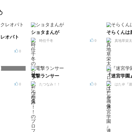
め
ショタまんが
そらくんは
クレオパト
時任千冬
0
真地草栄
0
電撃ランサー
『迷宮学園
0
たつなみ！！
0
はた＠『