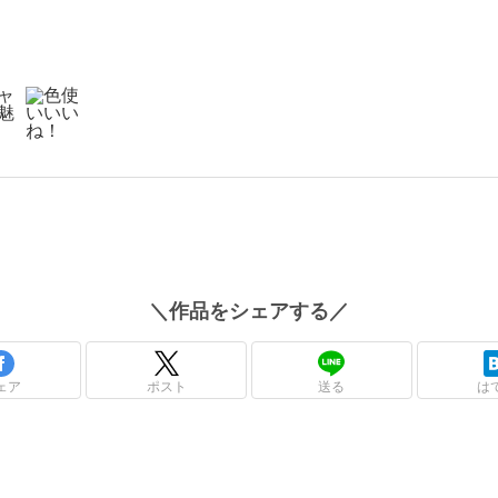
＼
作品
をシェアする／
ェア
ポスト
送る
は