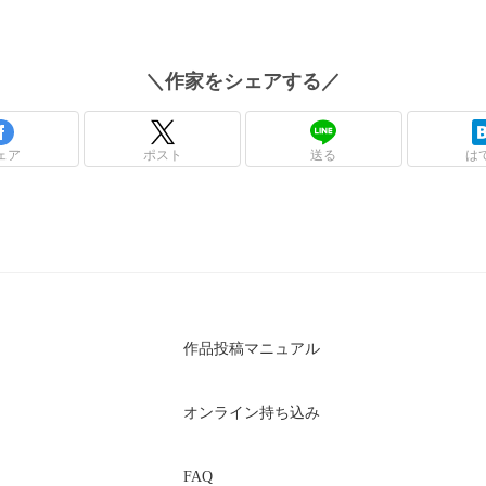
＼
作家
をシェアする／
ェア
ポスト
送る
は
作品投稿マニュアル
オンライン持ち込み
FAQ