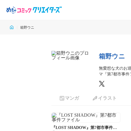
箱野ウニ
箱野ウニ
無愛想な犬のお
マ『第7都市事件
マンガ
イラスト
『LOST SHADOW』第7都市事件フ