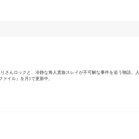
巡りさんロックと、冷静な角人貴族スレイが不可解な事件を追う物語。
ファイル』を月1で更新中。