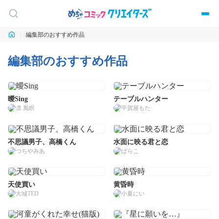
編集部のおすすめ作品
編集部のおすすめ作品
曖Sing
テーブルハンター
凛 胤瞑
平賀屋もた
不思議男子、高橋くん
水面に映る君と恋
つちやみあ
ばらこ
天使買い
黄昏時
大城TED
小夏にい