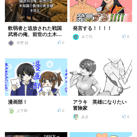
軟弱者と追放された戦国
発言する！！！！
武将の俺、前世の土木知
みて代
0
識で最強の黄金郷を作
冬野 結
0
る。
漫画部！
アラキ 英雄になりたい
冒険家
上下和
0
あき
0