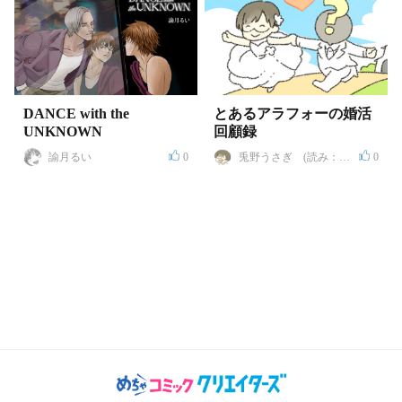
DANCE with the
とあるアラフォーの婚活
UNKNOWN
回顧録
諭月るい
0
兎野うさぎ (読み：ト
0
ウヤ ウサギ)