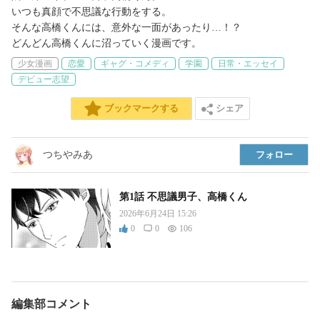
いつも真顔で不思議な行動をする。

そんな高橋くんには、意外な一面があったり…！？

どんどん高橋くんに沼っていく漫画です。
少女漫画
恋愛
ギャグ・コメディ
学園
日常・エッセイ
デビュー志望
シェア
ブックマークする
つちやみあ
フォロー
第1話 不思議男子、高橋くん
2026年6月24日 15:26
0
0
106
編集部コメント