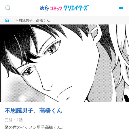
不思議男子、高橋くん
不思議男子、高橋くん
完結
・
1
話
隣の席のイケメン男子高橋くん。
