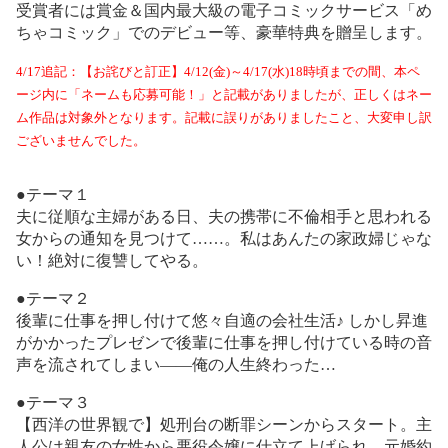
受賞者には賞金＆国内最大級の電子コミックサービス「め
ちゃコミック」でのデビュー等、豪華特典を贈呈します。
4/17追記：【お詫びと訂正】4/12(金)～4/17(水)18時頃までの間、本ペ
ージ内に「ネームも応募可能！」と記載がありましたが、正しくはネー
ム作品は対象外となります。記載に誤りがありましたこと、大変申し訳
ございませんでした。
●テーマ１
夫に従順な主婦がある日、夫の携帯に不倫相手と思われる
女からの通知を見つけて……。私はあんたの家政婦じゃな
い！絶対に復讐してやる。
●テーマ２
後輩に仕事を押し付けて悠々自適の会社生活♪ しかし昇進
がかかったプレゼンで後輩に仕事を押し付けている時の音
声を流されてしまい――俺の人生終わった…
●テーマ３
【西洋の世界観で】処刑台の断罪シーンからスタート。主
人公は親友の女性から悪役令嬢に仕立て上げられ、元婚約