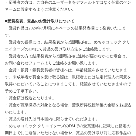
・応募者の方は、ご自身のユーザー名をデフォルトではなく任意のペン
ネームに設定するようご注意ください。
■受賞発表、賞品のお受け取りについて
・受賞作品は2024年7月頃に本ページの結果発表欄にて発表いたしま
す。
・受賞者の皆様には、結果発表から2週間以内に、めちゃコミック クリ
エイターズのDMにて賞品の受け取り方法をご連絡致します。
・受賞者の方で結果発表から2週間以内に連絡が届かなかった場合は、
お問い合わせフォームよりご連絡をお願い致します。
・金賞・銀賞・銅賞受賞者の皆様へは、年齢確認をさせていただきま
す。未成年者が賞金を受け取る際は、親権者または法定代理人の同意を
取得いただいていることにつきましても、確認させていただきますので
予めご了承下さい。
・賞金額は税込となります。
・賞金が源泉徴収の対象となる場合、源泉所得税控除後の金額をお振込
いたします。
・賞品の送付先は日本国内に限らせていただきます。
・めちゃコミック クリエイターズのDMでの受賞連絡に記載した指定の
期日までにご返信いただけない場合や、賞品の受け取り前に応募作品の