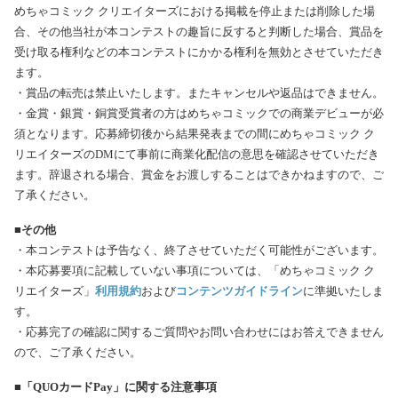
めちゃコミック クリエイターズにおける掲載を停止または削除した場
合、その他当社が本コンテストの趣旨に反すると判断した場合、賞品を
受け取る権利などの本コンテストにかかる権利を無効とさせていただき
ます。
・賞品の転売は禁止いたします。またキャンセルや返品はできません。
・金賞・銀賞・銅賞受賞者の方はめちゃコミックでの商業デビューが必
須となります。応募締切後から結果発表までの間にめちゃコミック ク
リエイターズのDMにて事前に商業化配信の意思を確認させていただき
ます。辞退される場合、賞金をお渡しすることはできかねますので、ご
了承ください。
■その他
・本コンテストは予告なく、終了させていただく可能性がございます。
・本応募要項に記載していない事項については、「めちゃコミック ク
リエイターズ」
利用規約
および
コンテンツガイドライン
に準拠いたしま
す。
・応募完了の確認に関するご質問やお問い合わせにはお答えできません
ので、ご了承ください。
■「QUOカードPay」に関する注意事項