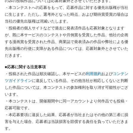
のみの投稿作品については応募対象外とさせていただきます。
・本コンテストへの応募をもって、応募作品に対する優先出版権が当社
に生じます。ただし、選考外となった時点、および期待賞受賞の場合は
当社の優先出版権は消滅いたします。
・投稿者の個人サイトなどで過去に発表済作品も応募対象となります
が、既に本サービスのコンテストや月例賞を受賞した作品、他社の企画
する漫画賞を受賞された作品、商業誌で発表済みの作品や弊社による優
先出版権の行使に支障がある作品については、応募対象外とさせていた
だきます。
■応募に関する注意事項
・投稿された作品は順次確認し、本サービスの
利用規約
および
コンテン
ツガイドライン
に違反している作品、その他当社が相応しくないと判断
した作品については、本コンテストの参加権利を取り消す可能性がござ
います。
・本コンテストは、開催期間中に同一アカウントより何作品でも投稿・
応募可能です。
・本応募要項に違反した結果、応募者が当社またはその他の第三者に損
害を与えた場合、応募者は当該損害を賠償する責任を負っていただきま
す。