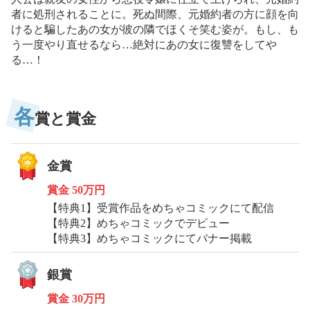
者に処刑されることに。死ぬ間際、元婚約者の方に顔を向
けると騙したあの女が彼の隣でほくそ笑む姿が。もし、も
う一度やり直せるなら…絶対にあの女に復讐をしてや
る…！
各
賞と賞金
金賞
賞金
50万円
【特典1】受賞作品をめちゃコミックにて配信
【特典2】めちゃコミックでデビュー
【特典3】めちゃコミックにてバナー掲載
銀賞
賞金
30万円