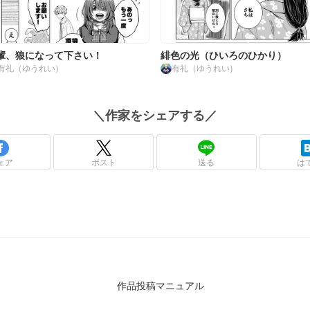
輩、狼になって下さい！
緋色の光（ひいろのひかり）
有礼（ゆうれい)
有礼（ゆうれい)
＼
作家
をシェアする／
ェア
ポスト
送る
は
作品投稿マニュアル