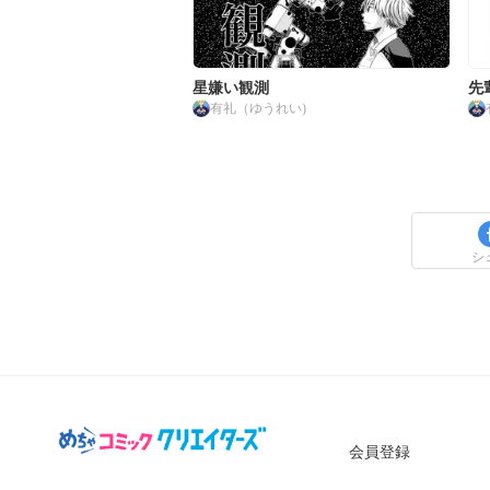
星嫌い観測
先
有礼（ゆうれい)
シ
会員登録