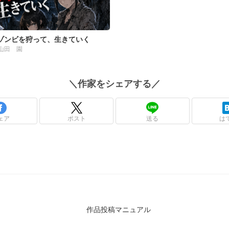
ゾンビを狩って、生きていく
山田 園
＼
作家
をシェアする／
ェア
ポスト
送る
は
作品投稿マニュアル