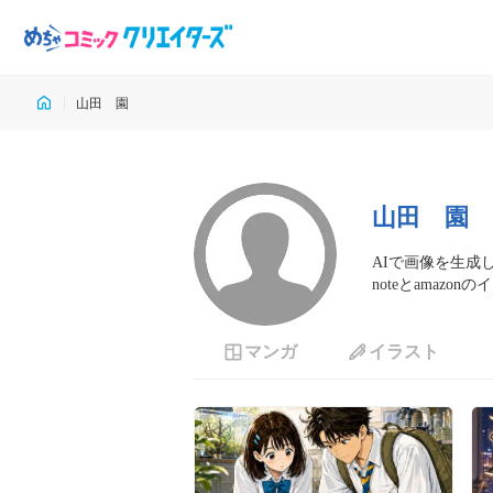
山田 園
山田 園
AIで画像を生成し
noteとamaz
マンガ
イラスト