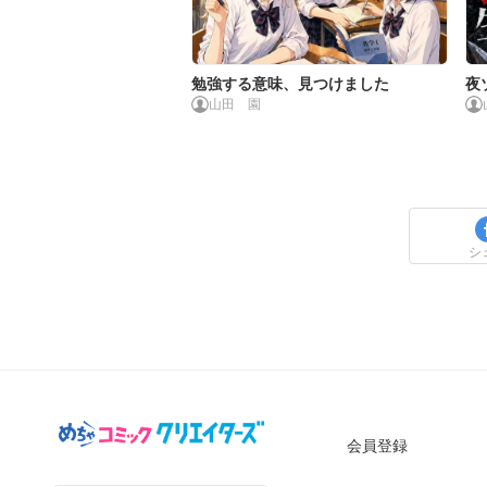
勉強する意味、見つけました
夜
山田 園
シ
会員登録