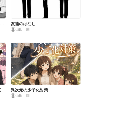
に恋
友達のはなし
山田 園
く
異次元の少子化対策
山田 園