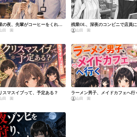
業の夜、先輩がコーヒーをくれま
残業OL、深夜のコンビニで店員
山田 園
山田 園
た
をした
リスマスイブって、予定ある？
ラーメン男子、メイドカフェへ行
山田 園
山田 園