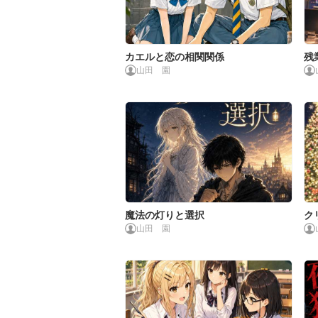
カエルと恋の相関関係
残
山田 園
し
魔法の灯りと選択
ク
山田 園