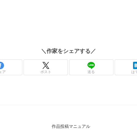
＼
作家
をシェアする／
ェア
ポスト
送る
は
作品投稿マニュアル