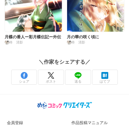
月蝶の番人ー彩月蝶伝記ー外伝
月の華の咲く頃に
柊 清影
柊 清影
＼
作家
をシェアする／
シェア
ポスト
送る
はてブ
会員登録
作品投稿マニュアル