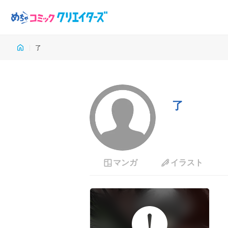
了
了
マンガ
イラスト