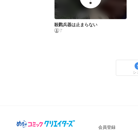
殺戮兵器は止まらない
了
シ
会員登録