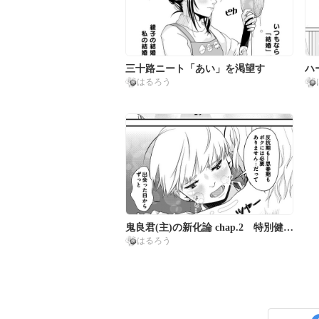
三十路ニート「あい」を渇望す
ハ
はるろう
鬼良君(主)の新化論 chap.2 特別健診
はるろう
編！