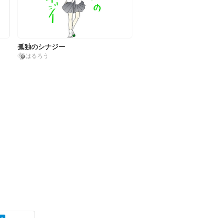
孤独のシナジー
はるろう