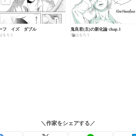
ーフ イズ ダブル
鬼良君(主)の新化論 chap.1
はるろう
はるろう
＼
作家
をシェアする／