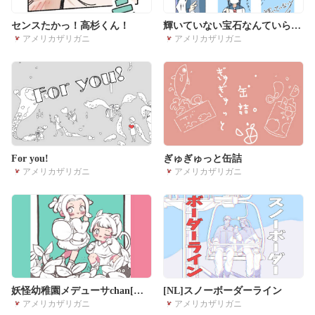
センスたかっ！高杉くん！
輝いていない宝石なんていらな
アメリカザリガニ
アメリカザリガニ
い
For you!
ぎゅぎゅっと缶詰
アメリカザリガニ
アメリカザリガニ
妖怪幼稚園メデューサchan[雑
[NL]スノーボーダーライン
アメリカザリガニ
アメリカザリガニ
ネーム読切]