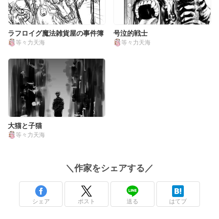
ラフロイグ魔法雑貨屋の事件簿
号泣的戦士
等々力天海
等々力天海
大猫と子猫
等々力天海
＼
作家
をシェアする／
シェア
ポスト
送る
はてブ