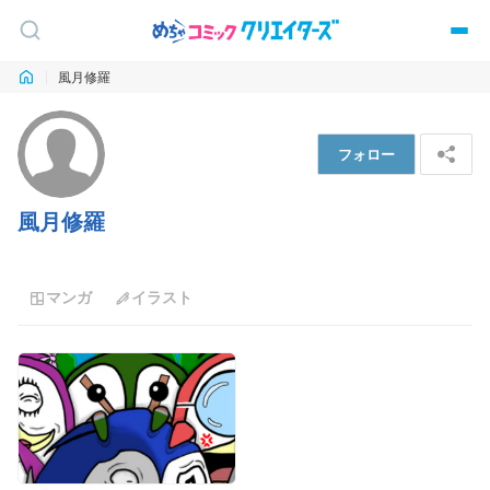
風月修羅
フォロー
風月修羅
マンガ
イラスト