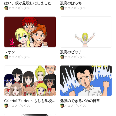
はい、僕が見殺しにしました
孤高のぼっち
オコノギックス
オコノギックス
レオン
孤高のビッチ
オコノギックス
オコノギックス
Colorful Fairies ～もしも学校一
勉強のできるバカの日常
オコノギックス
オコノギックス
のヤンキーがアイドルプロデュ
ースをしたら～