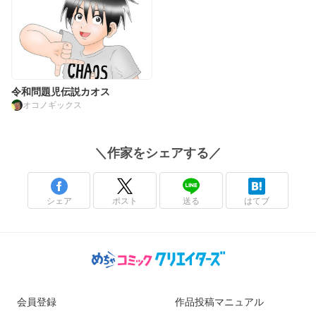
令和問題児伝説カオス
オコノギックス
＼
作家
をシェアする／
シェア
ポスト
送る
はてブ
会員登録
作品投稿マニュアル