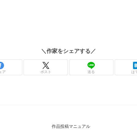
＼
作家
をシェアする／
ェア
ポスト
送る
は
作品投稿マニュアル