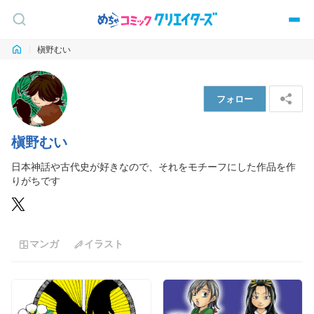
槇野むい
フォロー
槇野むい
日本神話や古代史が好きなので、それをモチーフにした作品を作
りがちです
マンガ
イラスト