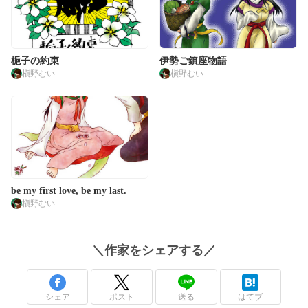
梔子の約束
伊勢ご鎮座物語
槇野むい
槇野むい
be my first love, be my last.
槇野むい
＼
作家
をシェアする／
シェア
ポスト
送る
はてブ