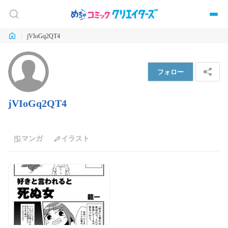
jVIoGq2QT4
フォロー
jVIoGq2QT4
マンガ
イラスト