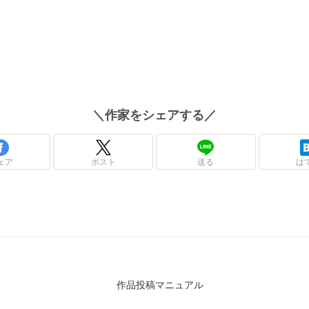
＼
作家
をシェアする／
ェア
ポスト
送る
は
作品投稿マニュアル