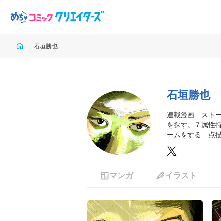
石垣勝也
石垣勝也
連載漫画　スト
を探す。７属性
ームをする　点
マンガ
イラスト