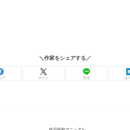
＼
作家
をシェアする／
ェア
ポスト
送る
は
作品投稿マニュアル