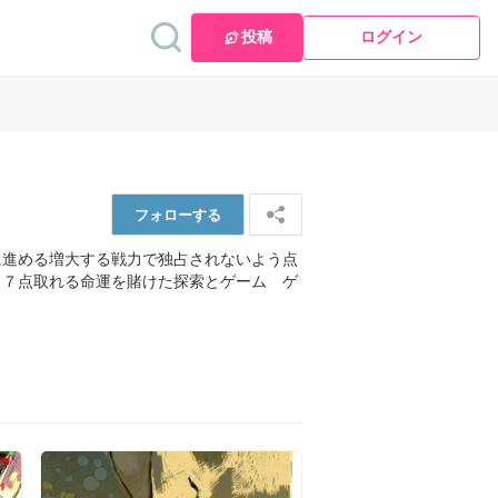
投稿
ログイン
フォロー
する
に進める増大する戦力で独占されないよう点
　７点取れる命運を賭けた探索とゲーム　ゲ