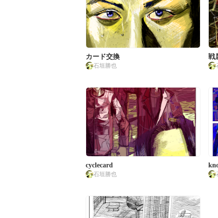
カード交換
戦
石垣勝也
cyclecard
kno
石垣勝也