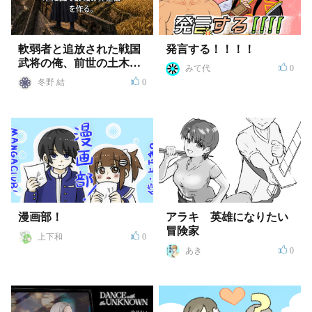
軟弱者と追放された戦国
発言する！！！！
武将の俺、前世の土木知
みて代
0
識で最強の黄金郷を作
冬野 結
0
る。
漫画部！
アラキ 英雄になりたい
冒険家
上下和
0
あき
0