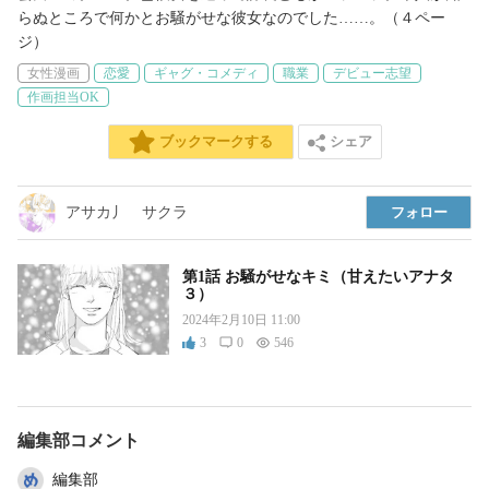
らぬところで何かとお騒がせな彼女なのでした……。（４ペー
ジ）
女性漫画
恋愛
ギャグ・コメディ
職業
デビュー志望
作画担当OK
シェア
ブックマークする
アサカ丿 サクラ
フォロー
第1話 お騒がせなキミ（甘えたいアナタ
３）
2024年2月10日 11:00
3
0
546
編集部コメント
編集部