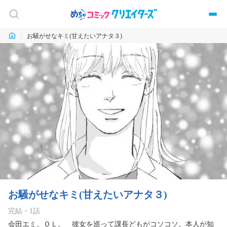
お騒がせなキミ(甘えたいアナタ３)
お騒がせなキミ(甘えたいアナタ３)
完結
・
1
話
会田エミ。ＯＬ。＿彼女を巡って課長どもがコソコソ。本人が知