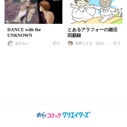
DANCE with the
とあるアラフォーの婚活
UNKNOWN
回顧録
諭月るい
0
兎野うさぎ (読み：ト
0
ウヤ ウサギ)