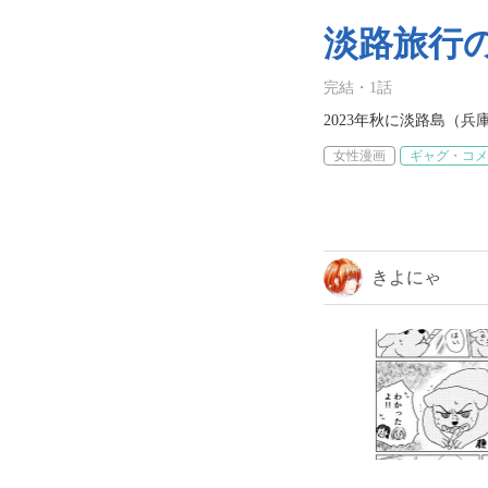
淡路旅行
完結
・
1
話
2023年秋に淡路島（
女性漫画
ギャグ・コメ
きよにゃ