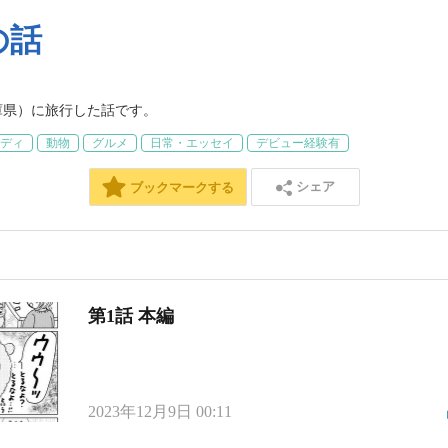
の話
兵庫県）に旅行した話です。
ディ
動物
グルメ
日常・エッセイ
デビュー経験有
シェア
ブックマークする
第1話 本編
2023年12月9日 00:11