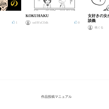
KOKUHAKU
女好きの女
談義
1
snfAVzCOdh
0
桃ぐる
作品投稿マニュアル