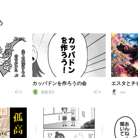
め
カッパドンを作ろうの会
エスタとチ
0
風船堂R
0
esta