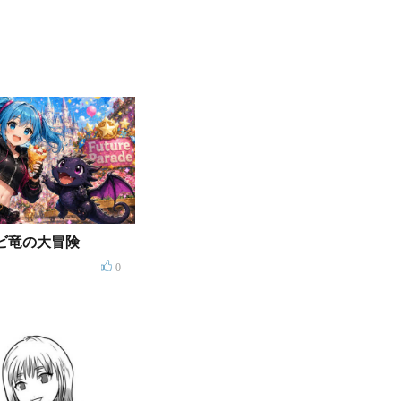
ビ竜の大冒険
0