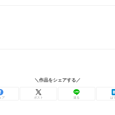
＼
作品
をシェアする／
ェア
ポスト
送る
は