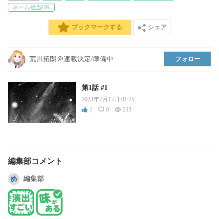
ネーム担当OK
シェア
ブックマークする
荒川拓朗＠連載決定/準備中
フォロー
第1話 #1
2023年7月17日 01:25
1
0
213
編集部コメント
編集部