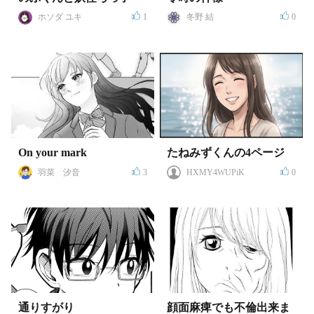
ホソダ ユキ
1
冬野 結
0
On your mark
たねみずくんの4ページ
羽菜 汐音
3
HXMY4WUPiK
0
通りすがり
顔面麻痺でも不倫出来ま