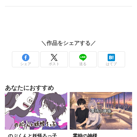
＼
作品
をシェアする／
シェア
ポスト
送る
はてブ
あなたにおすすめ
のぶくんと妖怪ろっ子
零時の神様