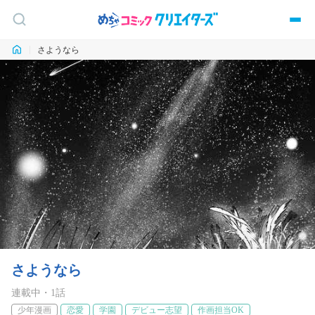
さようなら
さようなら
連載中
・
1
話
少年漫画
恋愛
学園
デビュー志望
作画担当OK