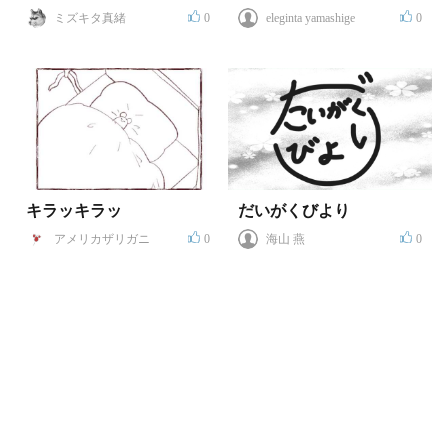
ミズキタ真緒
0
eleginta yamashige
0
キラッキラッ
だいがくびより
アメリカザリガニ
0
海山 燕
0