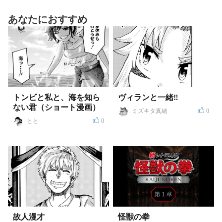
あなたにおすすめ
トンビと私と、海を知ら
ヴィランと一緒‼
ない君（ショート漫画）
ミズキタ真緒
0
とと
0
故人漫才
怪獣の拳