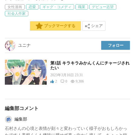
女性漫画
恋愛
ギャグ・コメディ
職業
デビュー志望
社会人作家
シェア
ブックマークする
ユニナ
フォロー
第1話 キラキラみかんくんにチャージされ
たい
2023年3月16日 23:31
2
0
9,306
編集部コメント
編集部
石村さんの心境と表情が刻々と変わっていく様子がおもしろかっ