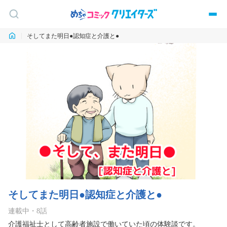
そしてまた明日●認知症と介護と●
そしてまた明日●認知症と介護と●
連載中
・
8
話
介護福祉士として高齢者施設で働いていた頃の体験談です。