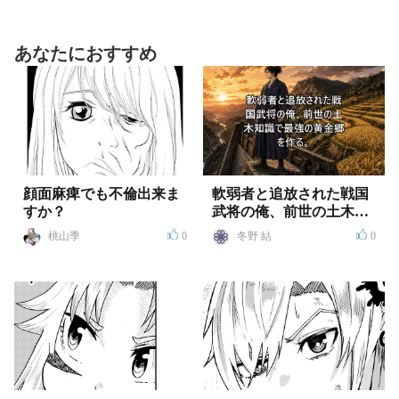
あなたにおすすめ
顔面麻痺でも不倫出来ま
軟弱者と追放された戦国
すか？
武将の俺、前世の土木知
識で最強の黄金郷を作
桃山季
0
冬野 結
0
る。