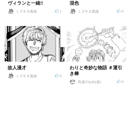
ヴィランと一緒‼
混色
ミズキタ真緒
1
ミズキタ真緒
0
故人漫才
わりと奇妙な物語 ＃運引
き棒
ミズキタ真緒
0
高成のねめ(仮)
0