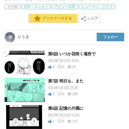
その他
日常・エッセイ
デビュー志望
ヒューマン・ドラマ
シェア
ブックマークする
りうき
フォロー
第8話 いつか花咲く場所で
2025年7月12日 20:41
0
0
20
第7話 明日も、また
2023年5月3日 23:29
2
0
100
第6話 記憶の片隅に
2023年3月31日 11:54
1
0
115