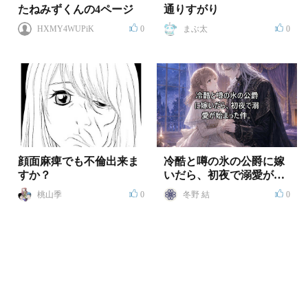
たねみずくんの4ページ
通りすがり
HXMY4WUPiK
0
まぶ太
0
顔面麻痺でも不倫出来ま
冷酷と噂の氷の公爵に嫁
すか？
いだら、初夜で溺愛が始
まった件
桃山季
0
冬野 結
0