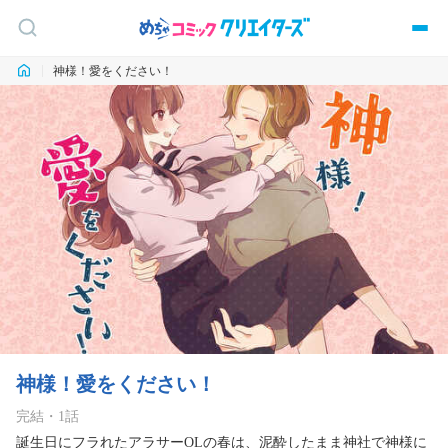
神様！愛をください！
神様！愛をください！
完結
・
1
話
誕生日にフラれたアラサーOLの春は、泥酔したまま神社で神様に