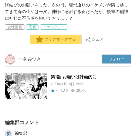
縁結びのお願いをした。次の日、理想通りのイケメンが隣に越し
てきて春の生活は一変。神様に感謝する春だったが、後輩の稲神
は神社に不信感を抱いており……？
女性漫画
恋愛
ファンタジー
シェア
ブックマークする
一場 みつき
フォロー
第1話 お願いは計画的に
2023年1月10日 19:06
7
0
28,046
編集部コメント
編集部