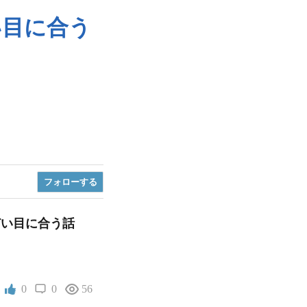
い目に合う
フォロー
する
どい目に合う話
0
0
56