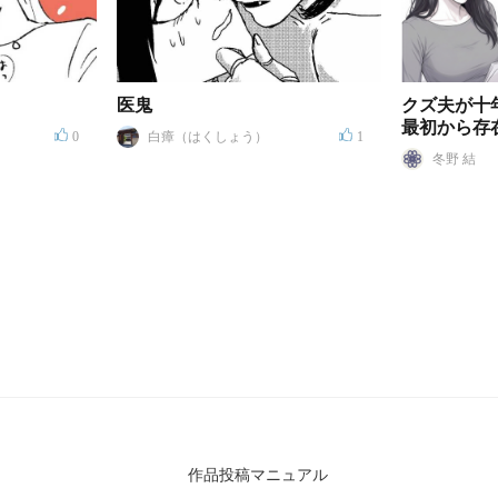
医鬼
クズ夫が十
最初から存
0
白瘴（はくしょう）
1
ど？
冬野 結
作品投稿マニュアル