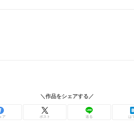
＼
作品
をシェアする／
ェア
ポスト
送る
は