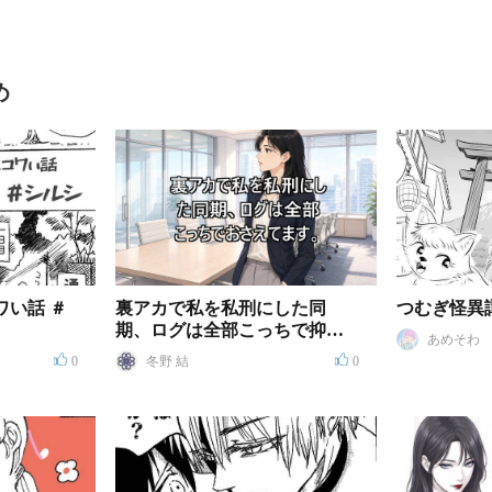
め
ワい話 ＃
裏アカで私を私刑にした同
つむぎ怪異
期、ログは全部こっちで抑え
あめそわ
てます
0
冬野 結
0