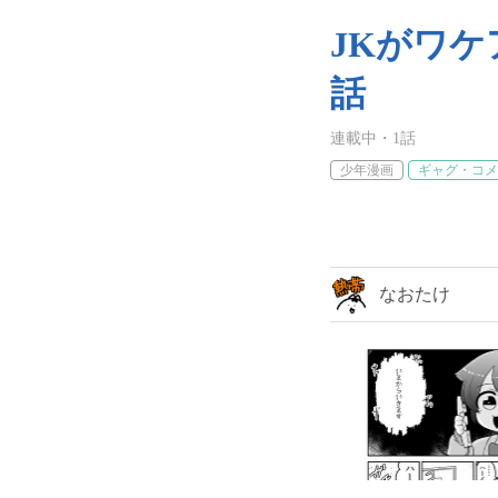
JKがワ
話
連載中
・
1
話
少年漫画
ギャグ・コメ
なおたけ