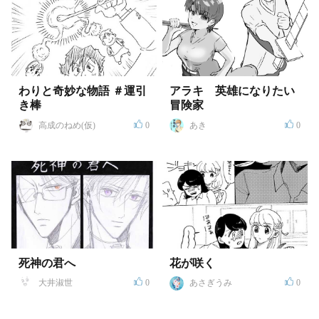
わりと奇妙な物語 ＃運引
アラキ 英雄になりたい
き棒
冒険家
高成のねめ(仮)
0
あき
0
死神の君へ
花が咲く
大井淑世
0
あさぎうみ
0