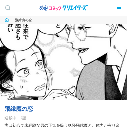
飛縁魔の恋
飛縁魔の恋
連載中
・
2
話
実は初心で未経験な男の正気を吸う妖怪飛縁魔と、体力が有り余