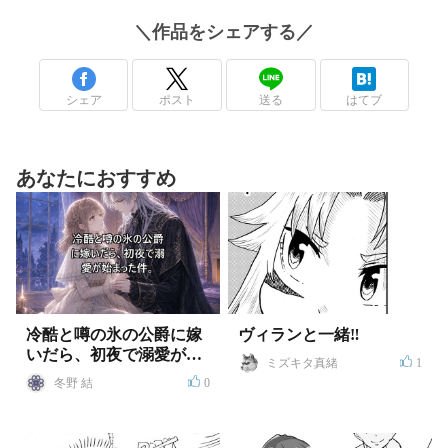
＼
作品
をシェアする／
シェア
ポスト
送る
はてブ
あなたにおすすめ
冷酷と噂の氷の公爵に嫁
ヴィランと一緒‼
いだら、初夜で溺愛が始
ミズキタ真緒
1
まった件
冬野 結
0