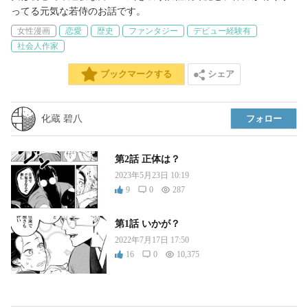
ってる元気な若侍のお話です。
女性漫画
恋愛
歴史
ファンタジー
デビュー経験有
社会人作家
シェア
ブックマークする
化蔵 碧八
フォロー
第2話 正体は？
2023年5月23日 10:19
9
0
287
第1話 いかが？
2022年7月17日 17:50
16
0
10,375