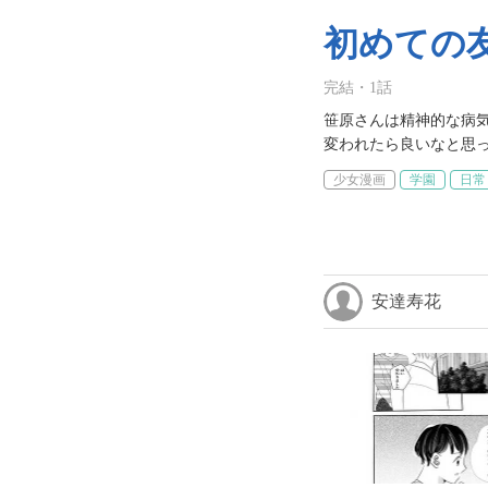
初めての
完結
・
1
話
笹原さんは精神的な病気
変われたら良いなと思
少女漫画
学園
日常
安達寿花