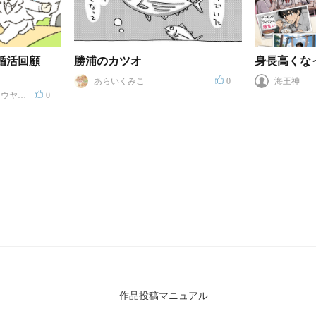
婚活回顧
勝浦のカツオ
身長高くな
あらいくみこ
0
海王神
トウヤ
0
作品投稿マニュアル