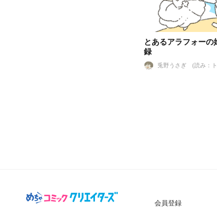
とあるアラフォーの
録
兎野うさぎ (読み：
ウサギ)
会員登録