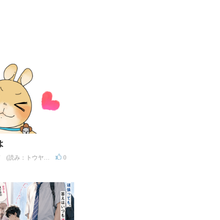
よ
 (読み：トウヤ
0