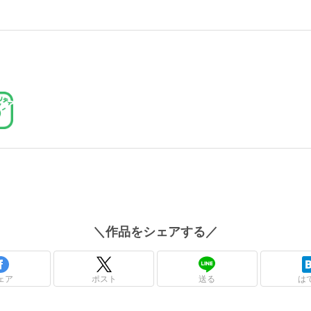
＼
作品
をシェアする／
ェア
ポスト
送る
は