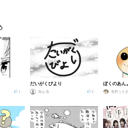
め
だいがくびより
ぼくのあん
1
海山 燕
0
兎野うさぎ
ウサギ)