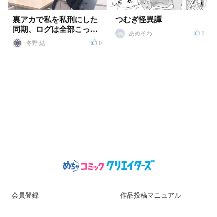
裏アカで私を私刑にした
つむぎ怪異譚
同期、ログは全部こっち
あめそわ
1
で抑えてます
冬野 結
0
会員登録
作品投稿マニュアル