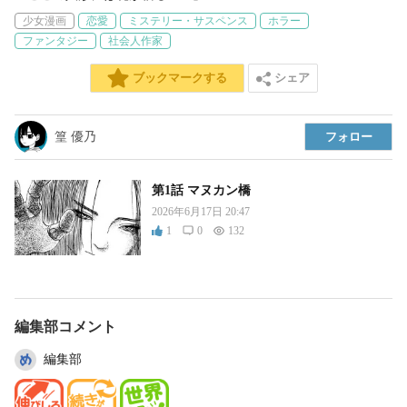
少女漫画
恋愛
ミステリー・サスペンス
ホラー
ファンタジー
社会人作家
シェア
ブックマークする
篁 優乃
フォロー
第1話 マヌカン橋
2026年6月17日 20:47
1
0
132
編集部コメント
編集部