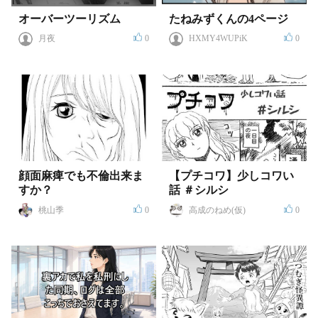
オーバーツーリズム
たねみずくんの4ページ
月夜
0
HXMY4WUPiK
0
顔面麻痺でも不倫出来ま
【プチコワ】少しコワい
すか？
話 ＃シルシ
桃山季
0
高成のねめ(仮)
0