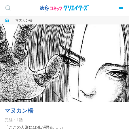
マヌカン橋
マヌカン橋
完結
・
1
話
「ここの人形には魂が宿る……」