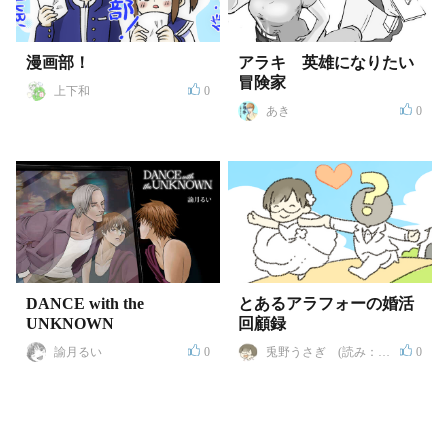
漫画部！
アラキ 英雄になりたい
冒険家
上下和
0
あき
0
DANCE with the
とあるアラフォーの婚活
UNKNOWN
回顧録
諭月るい
0
兎野うさぎ (読み：ト
0
ウヤ ウサギ)