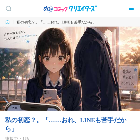
私の初恋？。「……おれ、LINEも苦手だから」
私の初恋？。「……おれ、LINEも苦手だか
ら」
連載中
・
1
話