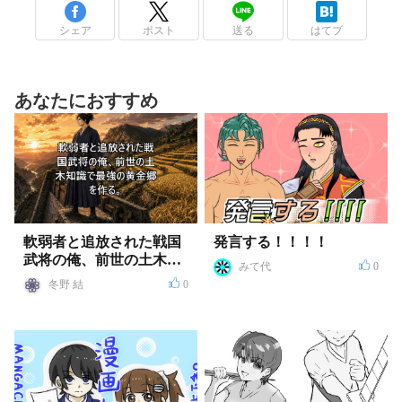
シェア
ポスト
送る
はてブ
あなたにおすすめ
軟弱者と追放された戦国
発言する！！！！
武将の俺、前世の土木知
みて代
0
識で最強の黄金郷を作
冬野 結
0
る。