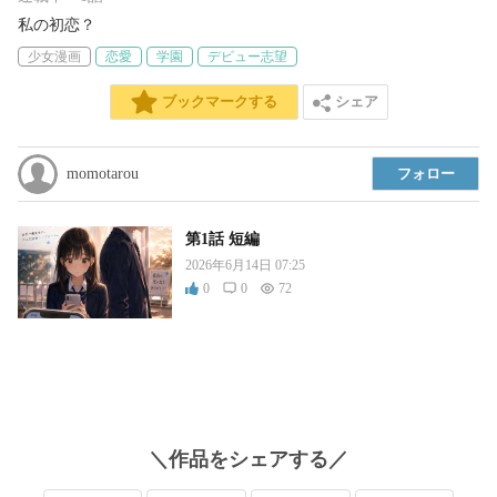
私の初恋？
少女漫画
恋愛
学園
デビュー志望
シェア
ブックマークする
momotarou
フォロー
第1話 短編
2026年6月14日 07:25
0
0
72
＼
作品
をシェアする／