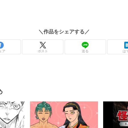
＼
作品
をシェアする／
ェア
ポスト
送る
は
め