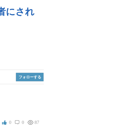
者にされ
フォロー
する
0
0
87