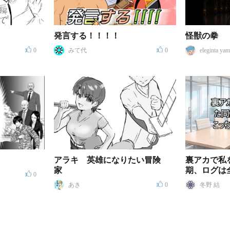
発言する！！！！
怪獣の拳
0
みて代
0
eleginta ya
アラキ 英雄になりたい冒険
裏アカで私
家
期、ログは
0
てます
あき
0
冬野 結