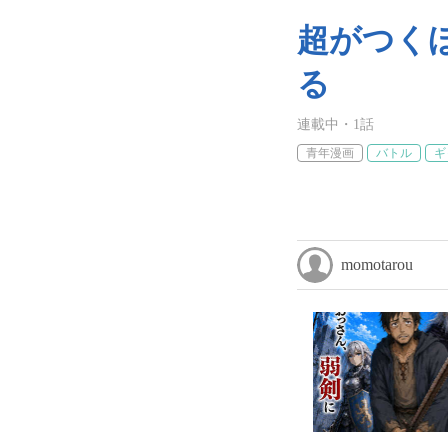
超がつく
る
連載中
・
1
話
青年漫画
バトル
ギ
momotarou