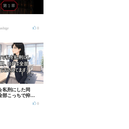
mashige
0
を私刑にした同
全部こっちで抑え
0