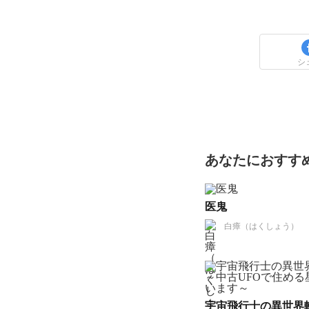
シ
あなたにおすす
医鬼
白瘴（はくしょう）
宇宙飛行士の異世界