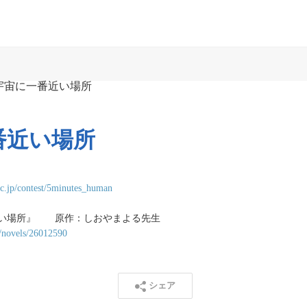
番近い場所
ic.jp/contest/5minutes_human
い場所』　　原作：しおやまよる先生

jp/novels/26012590
シェア