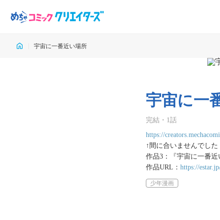
宇宙に一番近い場所
宇宙に一
完結
・
1
話
https://creators.mechacom
↑間に合いませんでした

作品3：『宇宙に一番近
作品URL：
https://estar.
少年漫画