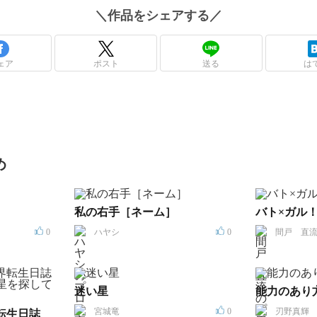
＼
作品
をシェアする／
ェア
ポスト
送る
は
め
私の右手［ネーム］
バト×ガル
0
ハヤシ
0
間戸 直
迷い星
能力のあり
宮城竜
0
刃野真輝
転生日誌