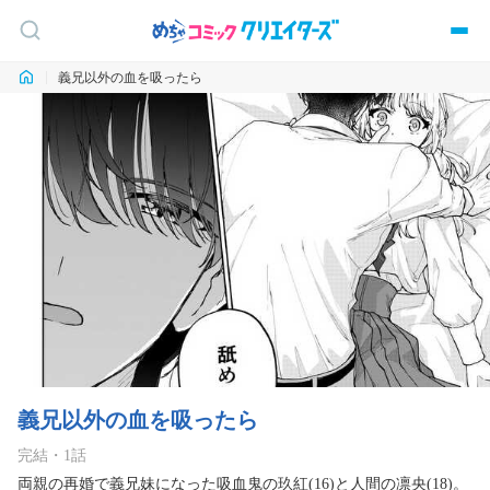
義兄以外の血を吸ったら
義兄以外の血を吸ったら
完結
・
1
話
両親の再婚で義兄妹になった吸血鬼の玖紅(16)と人間の凛央(18)。
