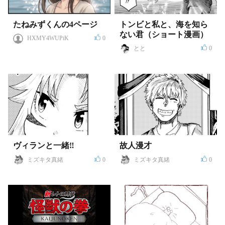
たねみずくんの4ページ
トンビと私と、海を知ら
ない君（ショート漫画）
HXMY4WUPiK
0
とと
0
ヴィランと一緒‼
故人漫才
ミズキタ真緒
0
ミズキタ真緒
0