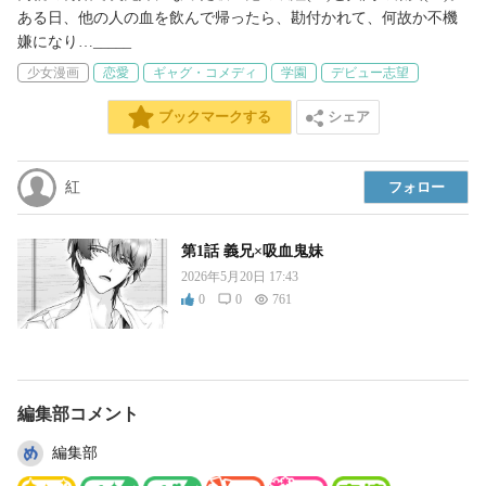
ある日、他の人の血を飲んで帰ったら、勘付かれて、何故か不機
少女漫画
恋愛
ギャグ・コメディ
学園
デビュー志望
シェア
ブックマークする
紅
フォロー
第1話 義兄×吸血鬼妹
2026年5月20日 17:43
0
0
761
編集部コメント
編集部