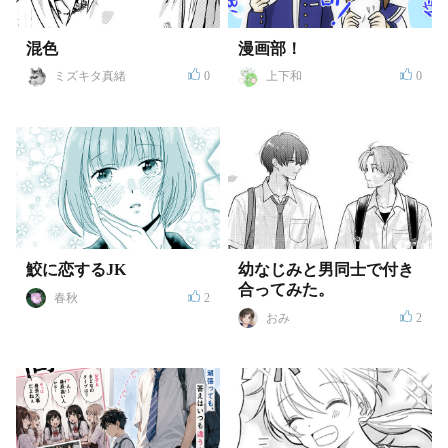
混色
漫画部！
ミズキタ真緒
0
上下和
0
鮫に恋するJK
幼なじみと男同士で付き
合ってみた。
春秋
2
おみ
2