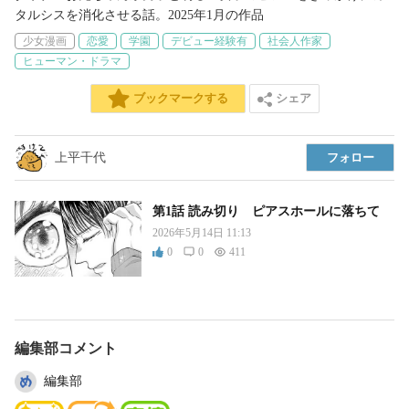
タルシスを消化させる話。2025年1月の作品
少女漫画
恋愛
学園
デビュー経験有
社会人作家
ヒューマン・ドラマ
シェア
ブックマークする
上平千代
フォロー
第1話 読み切り ピアスホールに落ちて
2026年5月14日 11:13
0
0
411
編集部コメント
編集部