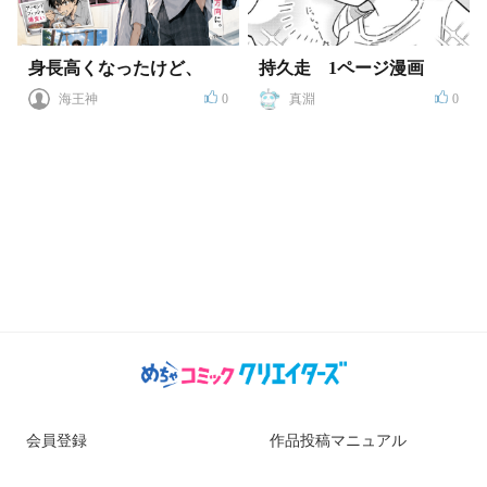
身長高くなったけど、
持久走 1ページ漫画
海王神
0
真淵
0
会員登録
作品投稿マニュアル