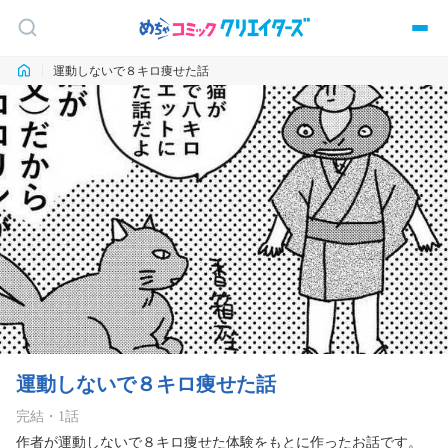
運動しないで８キロ痩せた話
運動しないで８キロ痩せた話
完結
・
1
話
作者が運動しないで８キロ痩せた体験をもとに作ったお話です。