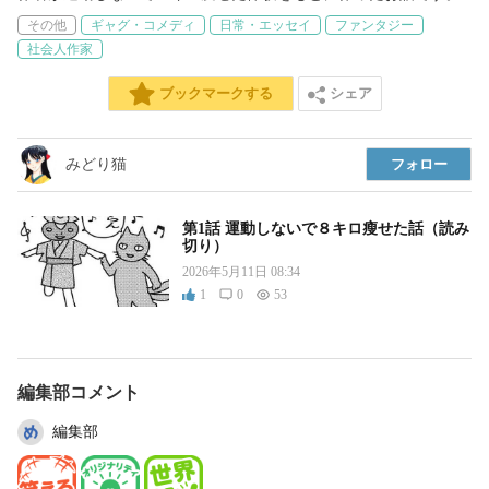
その他
ギャグ・コメディ
日常・エッセイ
ファンタジー
社会人作家
シェア
ブックマークする
みどり猫
フォロー
第1話 運動しないで８キロ瘦せた話（読み
切り）
2026年5月11日 08:34
1
0
53
編集部コメント
編集部