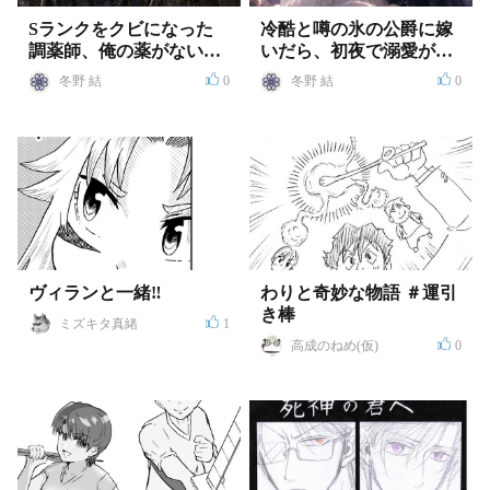
Sランクをクビになった
冷酷と噂の氷の公爵に嫁
調薬師、俺の薬がないと
いだら、初夜で溺愛が始
お前ら骨が溶けるけど？
まった件
冬野 結
0
冬野 結
0
ヴィランと一緒‼
わりと奇妙な物語 ＃運引
き棒
ミズキタ真緒
1
高成のねめ(仮)
0