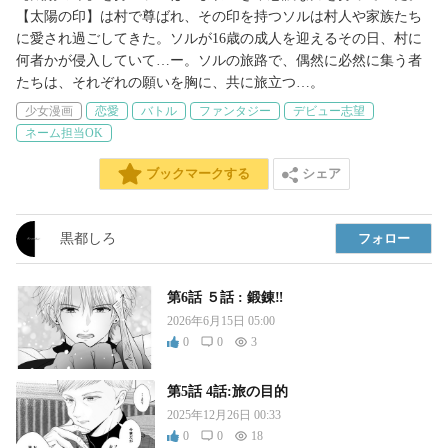
【太陽の印】は村で尊ばれ、その印を持つソルは村人や家族たち
に愛され過ごしてきた。ソルが16歳の成人を迎えるその日、村に
何者かが侵入していて…ー。ソルの旅路で、偶然に必然に集う者
たちは、それぞれの願いを胸に、共に旅立つ…。
少女漫画
恋愛
バトル
ファンタジー
デビュー志望
ネーム担当OK
シェア
ブックマークする
黒都しろ
フォロー
第6話 ５話 : 鍛錬‼
2026年6月15日 05:00
0
0
3
第5話 4話:旅の目的
2025年12月26日 00:33
0
0
18