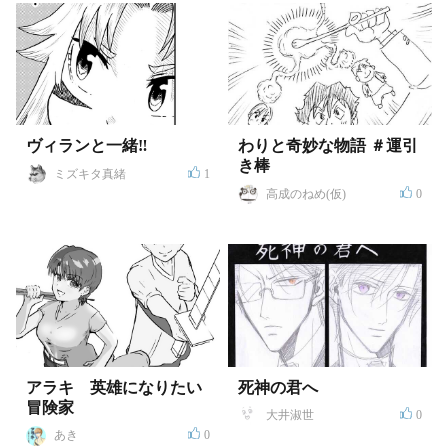
ヴィランと一緒‼
わりと奇妙な物語 ＃運引
き棒
ミズキタ真緒
1
高成のねめ(仮)
0
アラキ 英雄になりたい
死神の君へ
冒険家
大井淑世
0
あき
0