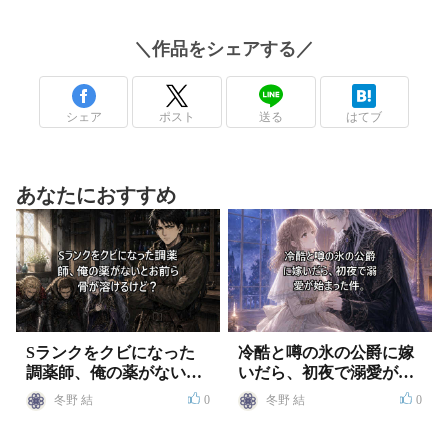
＼
作品
をシェアする／
シェア
ポスト
送る
はてブ
あなたにおすすめ
Sランクをクビになった
冷酷と噂の氷の公爵に嫁
調薬師、俺の薬がないと
いだら、初夜で溺愛が始
お前ら骨が溶けるけど？
まった件
冬野 結
0
冬野 結
0