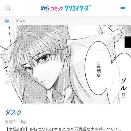
ダスク
ダスク
連載中
・
6
話
【太陽の印】を持つソルは生まれつき不思議な力を持っていた。