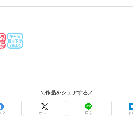
＼
作品
をシェアする／
ェア
ポスト
送る
は