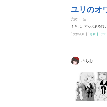
ユリのオ
完結
・
1
話
ミヤは、ずっとある想
女性漫画
恋愛
デビ
のちお