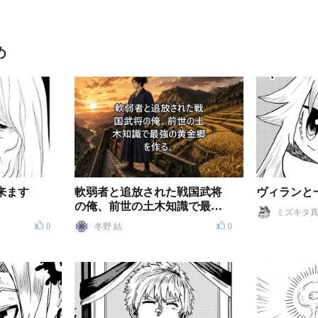
め
来ます
軟弱者と追放された戦国武将
ヴィランと
の俺、前世の土木知識で最強
ミズキタ
の黄金郷を作る。
0
冬野 結
0