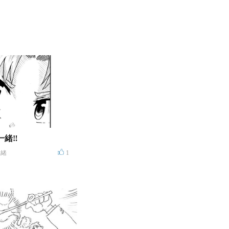
一緒‼
真緒
1