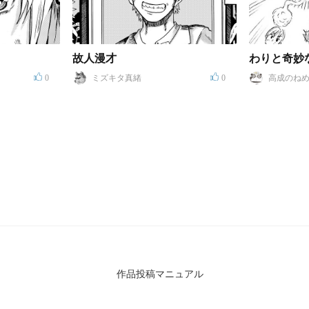
故人漫才
0
ミズキタ真緒
0
高成のねめ
作品投稿マニュアル