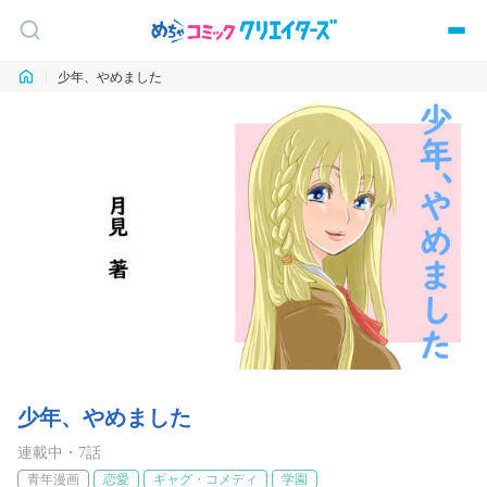
少年、やめました
少年、やめました
連載中
・
7
話
青年漫画
恋愛
ギャグ・コメディ
学園