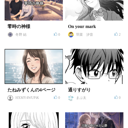
零時の神様
On your mark
冬野 結
0
羽菜 汐音
2
たねみずくんの4ページ
通りすがり
HXMY4WUPiK
0
まぶ太
0