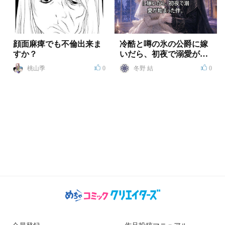
顔面麻痺でも不倫出来ま
冷酷と噂の氷の公爵に嫁
すか？
いだら、初夜で溺愛が始
まった件
桃山季
0
冬野 結
0