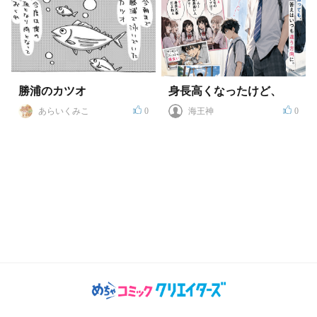
勝浦のカツオ
身長高くなったけど、
あらいくみこ
0
海王神
0