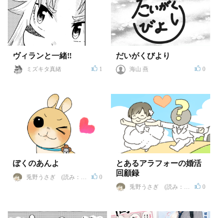
ヴィランと一緒‼
だいがくびより
ミズキタ真緒
1
海山 燕
0
ぼくのあんよ
とあるアラフォーの婚活
回顧録
兎野うさぎ (読み：ト
0
ウヤ ウサギ)
兎野うさぎ (読み：ト
0
ウヤ ウサギ)