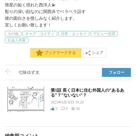
彗星の如く現れた西洋人💫

彫りの深い顔なのに関西弁でベラベラ話す

彼の面白さを惜しみなく紹介します。

その他
ギャグ・コメディ
日常・エッセイ
デビュー志望
社会人作家
シェア
ブックマークする
七味ゆず太
フォロー
第1話 長く日本に住む外国人の”あるあ
る”？”ないない”？
2025年6月30日 19:20
0
0
46
編集部コメント