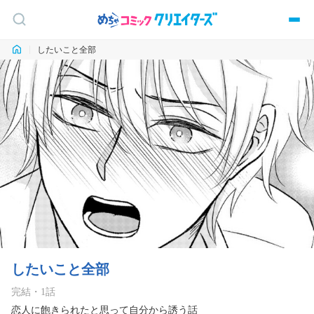
したいこと全部
したいこと全部
完結
・
1
話
恋人に飽きられたと思って自分から誘う話