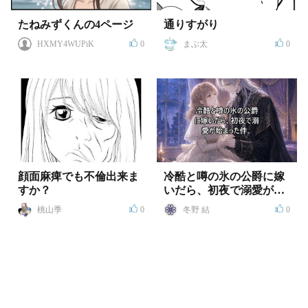
たねみずくんの4ページ
通りすがり
HXMY4WUPiK
0
まぶ太
0
顔面麻痺でも不倫出来ま
冷酷と噂の氷の公爵に嫁
すか？
いだら、初夜で溺愛が始
まった件
桃山季
0
冬野 結
0