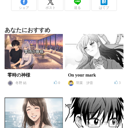
シェア
ポスト
送る
はてブ
あなたにおすすめ
零時の神様
On your mark
冬野 結
0
羽菜 汐音
3