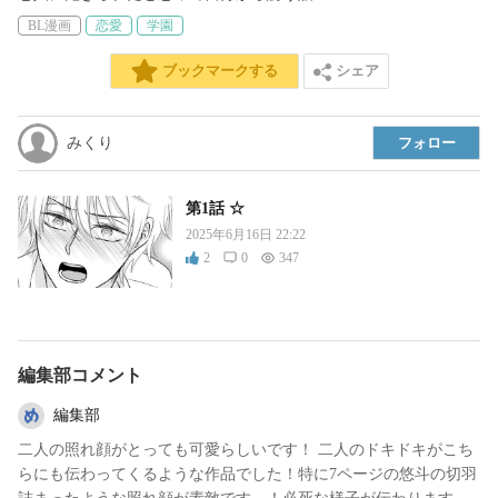
BL漫画
恋愛
学園
シェア
ブックマークする
みくり
フォロー
第1話 ☆
2025年6月16日 22:22
2
0
347
編集部コメント
編集部
二人の照れ顔がとっても可愛らしいです！ 二人のドキドキがこち
らにも伝わってくるような作品でした！特に7ページの悠斗の切羽