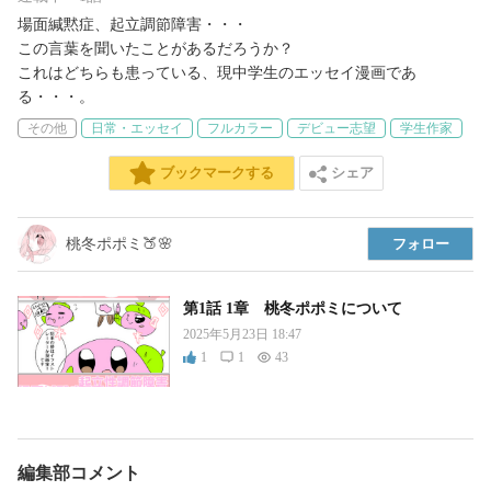
場面緘黙症、起立調節障害・・・

この言葉を聞いたことがあるだろうか？

これはどちらも患っている、現中学生のエッセイ漫画であ
る・・・。
その他
日常・エッセイ
フルカラー
デビュー志望
学生作家
シェア
ブックマークする
桃冬ポポミ🍑🌸
フォロー
第1話 1章 桃冬ポポミについて
2025年5月23日 18:47
1
1
43
編集部コメント