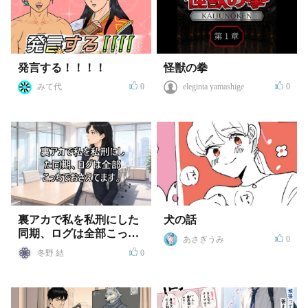
発言する！！！！
怪獣の拳
みて代
0
eleginta yamashige
0
裏アカで私を私刑にした
犬の話
同期、ログは全部こっち
あさぎうみ
0
で抑えてます
冬野 結
0