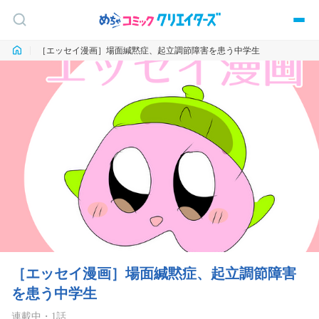
［エッセイ漫画］場面緘黙症、起立調節障害を患う中学生
［エッセイ漫画］場面緘黙症、起立調節障害
を患う中学生
連載中
・
1
話