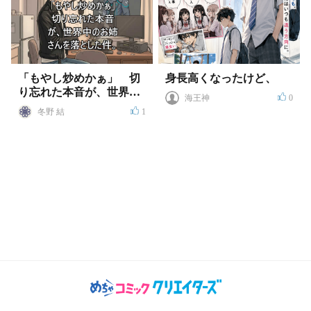
「もやし炒めかぁ」 切
身長高くなったけど、
り忘れた本音が、世界中
海王神
0
のお姉さんを落とした件
冬野 結
1