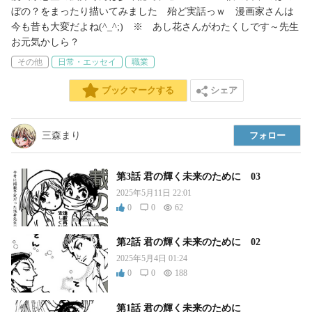
ぼの？をまったり描いてみました　殆ど実話っｗ　漫画家さんは
今も昔も大変だよね(^_^;)　※　あし花さんがわたくしです～先生
お元気かしら？
その他
日常・エッセイ
職業
シェア
ブックマークする
三森まり
フォロー
第3話 君の輝く未来のために 03
2025年5月11日 22:01
0
0
62
第2話 君の輝く未来のために 02
2025年5月4日 01:24
0
0
188
第1話 君の輝く未来のために