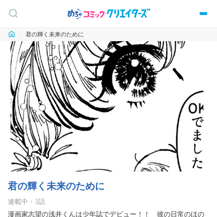
君の輝く未来のために
君の輝く未来のために
連載中
・
3
話
漫画家志望の浅井くんは少年誌でデビュー！！　彼の日常のほの