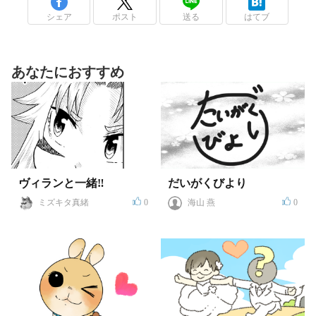
シェア
ポスト
送る
はてブ
あなたにおすすめ
ヴィランと一緒‼
だいがくびより
ミズキタ真緒
0
海山 燕
0