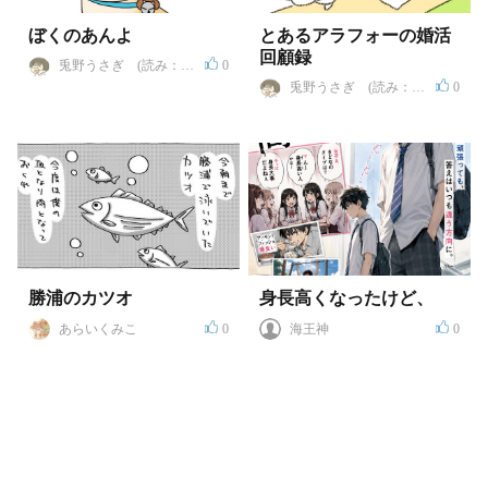
ぼくのあんよ
とあるアラフォーの婚活
回顧録
兎野うさぎ (読み：ト
0
ウヤ ウサギ)
兎野うさぎ (読み：ト
0
ウヤ ウサギ)
勝浦のカツオ
身長高くなったけど、
あらいくみこ
0
海王神
0