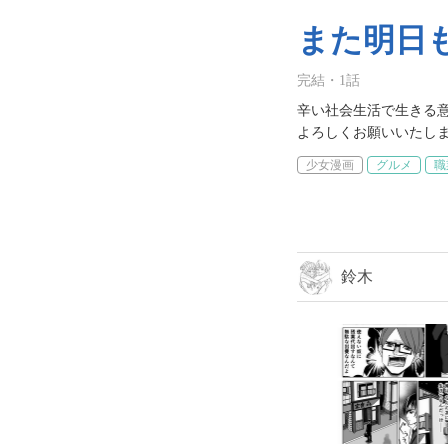
また明日
完結
・
1
話
辛い社会生活で生きる意
少女漫画
グルメ
職
鈴木