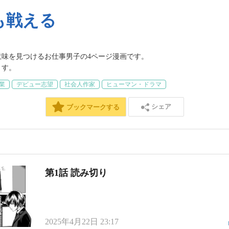
も戦える
味を見つけるお仕事男子の4ページ漫画です。

業
デビュー志望
社会人作家
ヒューマン・ドラマ
シェア
ブックマークする
第1話 読み切り
2025年4月22日 23:17