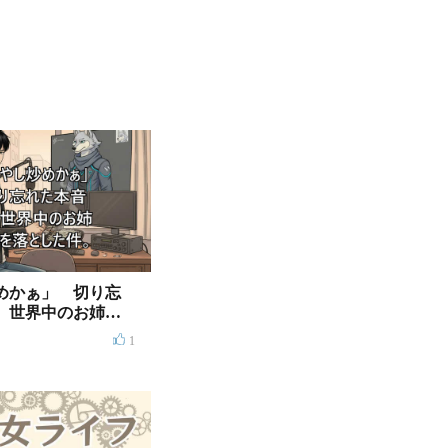
めかぁ」 切り忘
、世界中のお姉さ
た件
1