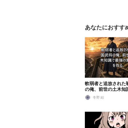
あなたにおすす
軟弱者と追放された
の俺、前世の土木知
の黄金郷を作る。
冬野 結