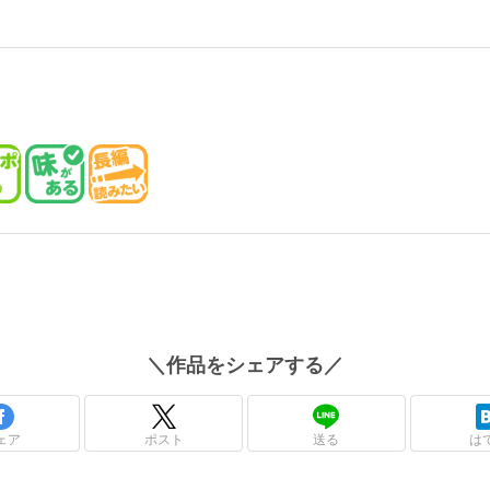
＼
作品
をシェアする／
ェア
ポスト
送る
は