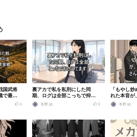
め
戦国武将
裏アカで私を私刑にした同
「もやし炒
識で最強
期、ログは全部こっちで抑え
れた本音が
てます
んを落とし
0
冬野 結
0
冬野 結