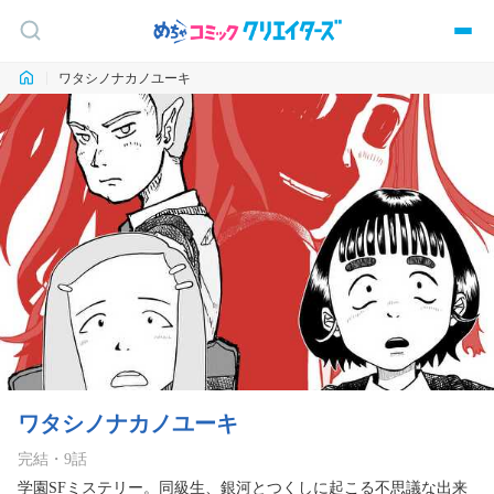
ワタシノナカノユーキ
ワタシノナカノユーキ
完結
・
9
話
学園SFミステリー。同級生、銀河とつくしに起こる不思議な出来