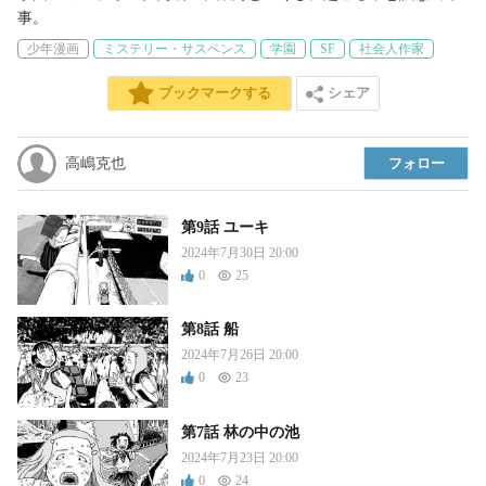
事。
少年漫画
ミステリー・サスペンス
学園
SF
社会人作家
シェア
ブックマークする
高嶋克也
フォロー
第9話 ユーキ
2024年7月30日 20:00
0
25
第8話 船
2024年7月26日 20:00
0
23
第7話 林の中の池
2024年7月23日 20:00
0
24