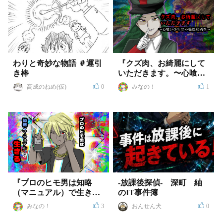
わりと奇妙な物語 ＃運引
『クズ肉、お綺麗にして
き棒
いただきます。〜心喰い
少年の不倫処刑列車〜』
高成のねめ(仮)
0
みなの！
1
『プロのヒモ男は知略
-放課後探偵- 深町 紬
（マニュアル）で生き
のIT事件簿
る』
みなの！
3
おんせん犬
0