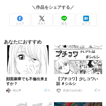
＼
作品
をシェアする／
シェア
ポスト
送る
はてブ
あなたにおすすめ
顔面麻痺でも不倫出来ま
【プチコワ】少しコワい
すか？
話 ＃シルシ
桃山季
0
高成のねめ(仮)
0