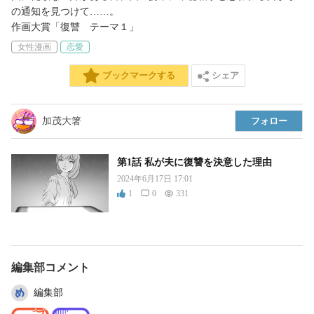
の通知を見つけて……。

作画大賞「復讐　テーマ１」
女性漫画
恋愛
シェア
ブックマークする
加茂大箸
フォロー
第1話 私が夫に復讐を決意した理由
2024年6月17日 17:01
1
0
331
編集部コメント
編集部