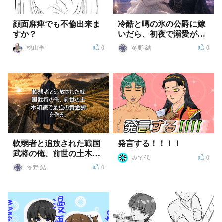
顔面麻痺でも不倫出来ま
冷酷と噂の氷の公爵に嫁
すか？
いだら、初夜で溺愛が始
まった件
桃山季
0
冬野 結
0
軟弱者と追放された戦国
発言する！！！！
武将の俺、前世の土木知
みて代
0
識で最強の黄金郷を作
冬野 結
0
る。