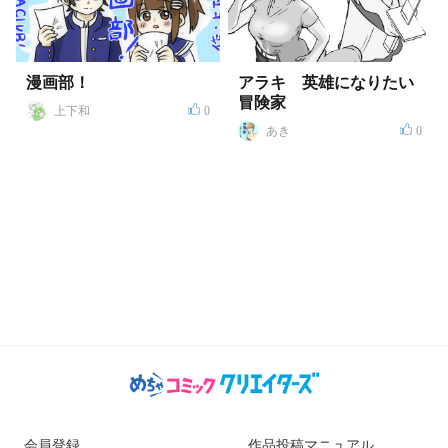
漫画部！
アラキ 英雄になりたい
冒険家
上下和
0
あき
0
会員登録
作品投稿マニュアル