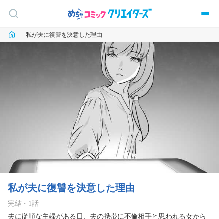
私が夫に復讐を決意した理由
私が夫に復讐を決意した理由
完結
・
1
話
夫に従順な主婦がある日、夫の携帯に不倫相手と思われる女から