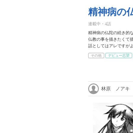
精神病の
連載中
・
4
話
精神病の仏陀の続き的なお
仏教の事を描きたくて描きま
話としてはアレですがよか
その他
デビュー志望
林原 ノアキ