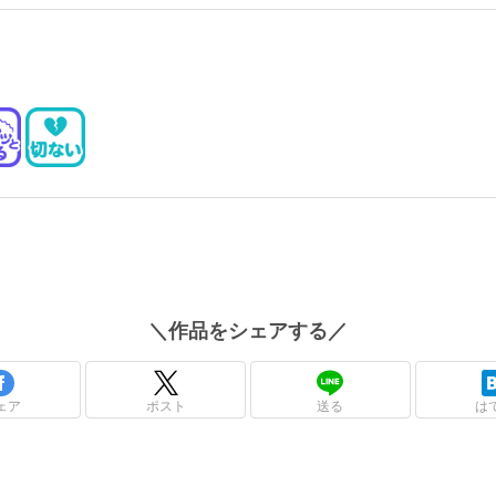
＼
作品
をシェアする／
ェア
ポスト
送る
は