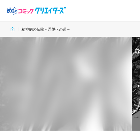
精神病の仏陀～涅槃への道～