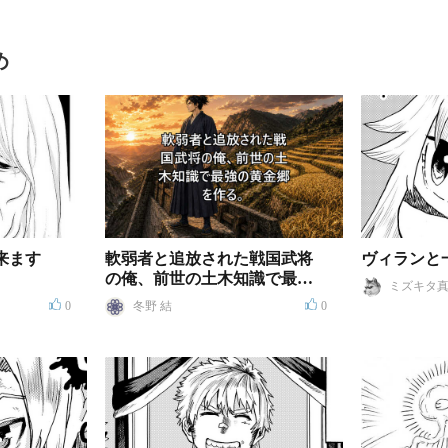
め
来ます
軟弱者と追放された戦国武将
ヴィランと
の俺、前世の土木知識で最強
ミズキタ
の黄金郷を作る。
0
冬野 結
0