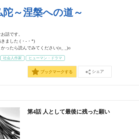
仏陀～涅槃への道～
話です。

した (・-・*)

ったら読んでみてください(o_ _)o
社会人作家
ヒューマン・ドラマ
シェア
ブックマークする
第4話 人として最後に残った願い