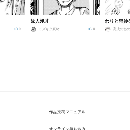
故人漫才
0
ミズキタ真緒
0
高成のねめ
作品投稿マニュアル
オンライン持ち込み