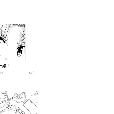
一緒‼
真緒
0