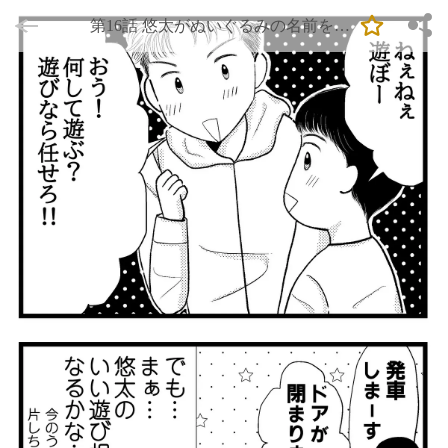
第16話 悠太がぬいぐるみの名前を考
えたぞ(*´ω｀*)