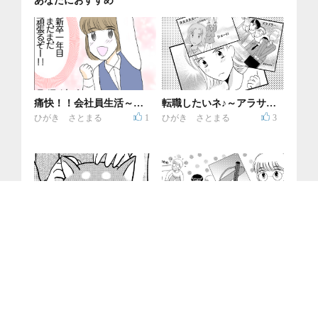
あなたにおすすめ
痛快！！会社員生活～１
転職したいネ♪～アラサー
年目編～
独女の崖っぷち転職活動
ひがき さとまる
1
ひがき さとまる
3
記～
1/3
茶柴のさくらちゃん～ほ
フリマアプリで断捨離！
のぼのお犬様エッセイ～
ひがき さとまる
0
ひがき さとまる
0