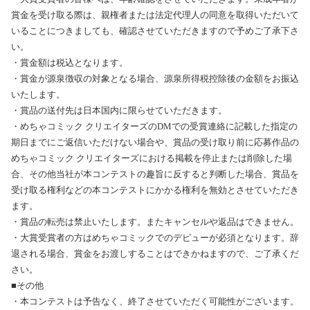
賞金を受け取る際は、親権者または法定代理人の同意を取得いただいて
いることにつきましても、確認させていただきますので予めご了承下さ
い。
・賞金額は税込となります。
・賞金が源泉徴収の対象となる場合、源泉所得税控除後の金額をお振込
いたします。
・賞品の送付先は日本国内に限らせていただきます。
・めちゃコミック クリエイターズのDMでの受賞連絡に記載した指定の
期日までにご返信いただけない場合や、賞品の受け取り前に応募作品の
めちゃコミック クリエイターズにおける掲載を停止または削除した場
合、その他当社が本コンテストの趣旨に反すると判断した場合、賞品を
受け取る権利などの本コンテストにかかる権利を無効とさせていただき
ます。
・賞品の転売は禁止いたします。またキャンセルや返品はできません。
・大賞受賞者の方はめちゃコミックでのデビューが必須となります。辞
退される場合、賞金をお渡しすることはできかねますので、ご了承くだ
さい。
■その他
・本コンテストは予告なく、終了させていただく可能性がございます。