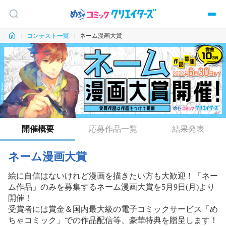
コンテスト一覧
ネーム漫画大賞
開催概要
応募作品一覧
結果発表
ネーム漫画大賞
絵に自信はないけれど漫画を描きたい方も大歓迎！「ネー
ム作品」のみを募集するネーム漫画大賞を5月9日(月)より
開催！
受賞者には賞金＆国内最大級の電子コミックサービス「め
ちゃコミック」での作品配信等、豪華特典を贈呈します！