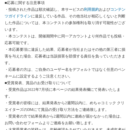
■応募に関する注意事項
・投稿された作品は順次確認し、本サービスの
利用規約
および
コンテン
ツガイドライン
に違反している作品、その他当社が相応しくないと判断
した作品については、本コンテストの参加権利を取り消す可能性がござ
います。
・本コンテストは、開催期間中に同一アカウントより何作品でも投稿・
応募可能です。
・本応募要項に違反した結果、応募者が当社またはその他の第三者に損
害を与えた場合、応募者は当該損害を賠償する責任を負っていただきま
す。
・応募者の方は、ご自身のユーザー名をデフォルトではなく任意のペン
ネームに設定するようご注意ください。
■受賞発表、賞品のお受け取りについて
・受賞作品は2022年7月頃に本ページの結果発表欄にて発表いたしま
す。
・受賞者の皆様には、結果発表から2週間以内に、めちゃコミック クリ
エイターズのDMにて賞品の受け取り方法をご連絡致します。
・受賞者の方で結果発表から2週間以内に連絡が届かなかった場合は、
お問い合わせフォームよりご連絡をお願い致します。
・大賞受賞者の皆様へは、年齢確認をさせていただきます。未成年者が