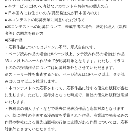
● 本サービスにおいて有効なアカウントをお持ちの個人の方
● 日本国内にお住まいの方(賞品発送先が日本国内の方)
● 本コンテストの応募要項に同意いただける方
●本コンテストへの応募について、未成年者の場合、法定代理人（親権
者等）の同意を得た方
■応募作品
・応募作品についてはジャンル不問、形式自由です。
・ページ読み作品の場合は8ページ以上、タテ読み作品の場合は1作品
35コマ以上のネーム作品全てが応募対象となります。ただし、イラス
トのみの投稿作品については応募対象外とさせていただきます。
※ストーリー性を審査するため、ページ読みは16ページ以上、タテ読
みは80コマ以上を推奨します。
・本コンテストへの応募をもって、応募作品に対する優先出版権が当社
に生じます。ただし、選考外となった時点で、当社の優先出版権は消滅
いたします。
・投稿者の個人サイトなどで過去に発表済作品も応募対象となります
が、既に他社の企画する漫画賞を受賞された作品、商業誌で発表済みの
作品や弊社による優先出版権の行使に支障がある作品については、応募
対象外とさせていただきます。