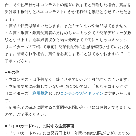
合、その他当社が本コンテストの趣旨に反すると判断した場合、賞品を
受け取る権利などの本コンテストにかかる権利を無効とさせていただき
ます。
・賞品の転売は禁止いたします。またキャンセルや返品はできません。
・金賞・銀賞・銅賞受賞者の方はめちゃコミックでの商業デビューが必
須となります。応募締切後から結果発表までの間にめちゃコミック ク
リエイターズのDMにて事前に商業化配信の意思を確認させていただき
ます。辞退される場合、賞金をお渡しすることはできかねますので、ご
了承ください。
■その他
・本コンテストは予告なく、終了させていただく可能性がございます。
・本応募要項に記載していない事項については、「めちゃコミック ク
リエイターズ」
利用規約
および
コンテンツガイドライン
に準拠いたしま
す。
・応募完了の確認に関するご質問やお問い合わせにはお答えできません
ので、ご了承ください。
■「QUOカードPay」に関する注意事項
・「QUOカードPay」には発行日より 3 年間の有効期限がございますの