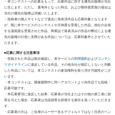
・本コンテストへの応募をもって、応募作品に対する優先出版権が当社
に生じます。ただし、選考外となった時点、および期待賞受賞の場合は
当社の優先出版権は消滅いたします。
・投稿者の個人サイトなどで過去に発表済作品も応募対象となります
が、既に本サービスのコンテストや月例賞を受賞した作品、他社の企画
する漫画賞を受賞された作品、商業誌で発表済みの作品や弊社による優
先出版権の行使に支障がある作品については、応募対象外とさせていた
だきます。
■応募に関する注意事項
・投稿された作品は順次確認し、本サービスの
利用規約
および
コンテン
ツガイドライン
に違反している作品、その他当社が相応しくないと判断
した作品については、本コンテストの参加権利を取り消す可能性がござ
います。
・本コンテストは、開催期間中に同一アカウントより何作品でも投稿・
応募可能です。
・本応募要項に違反した結果、応募者が当社またはその他の第三者に損
害を与えた場合、応募者は当該損害を賠償する責任を負っていただきま
す。
・応募者の方は、ご自身のユーザー名をデフォルトではなく任意のペン